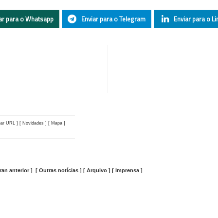
ar para o Whatsapp
Enviar para o Telegram
Enviar para o Li
nar URL ]
[ Novidades ]
[ Mapa ]
ran anterior ] [ Outras notícias ] [ Arquivo ] [ Imprensa ]