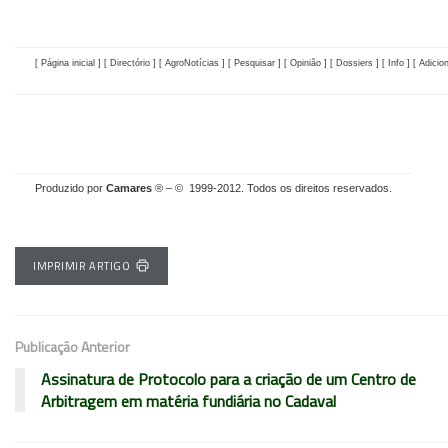
[ Página inicial ] [ Directório ]
[ AgroNotícias ]
[ Pesquisar ]
[ Opinião ]
[ Dossiers ]
[ Info ]
[ Adicio
Produzido por
Camares
® – © 1999-2012. Todos os direitos reservados.
IMPRIMIR ARTIGO
Publicação Anterior
Assinatura de Protocolo para a criação de um Centro de
Arbitragem em matéria fundiária no Cadaval