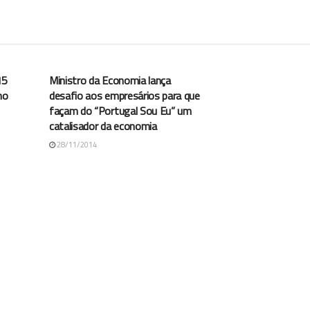
ARQUIVO AGROPORTAL
15
Ministro da Economia lança
no
desafio aos empresários para que
façam do “Portugal Sou Eu” um
catalisador da economia
28/11/2014