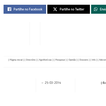
Partilhe no Facebook
Partilhe no Twitter
Envi
[ Página inicial ] [ Directório ]
[ AgroNotícias ]
[ Pesquisar ]
[ Opinião ]
[ Dossiers ]
[ Info ]
[ Adicio
– 25-03-2014
[ Éc