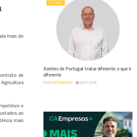
ÚLTIMAS
a
tada mais do
Azeites de Portugal: tratar diferente o que é
diferente
contrato de
Agricultura
POR
JOSÉ MARTINO
26/07/2026
mpetitivo e
ajustados ao
tência mais