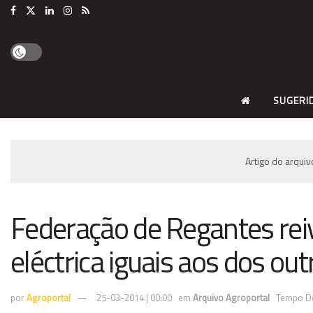
SUGERI
Artigo do arqui
Federação de Regantes reiv
eléctrica iguais aos dos ou
por
Agroportal
25-03-2014 | 00:00
em
Arquivo Agroportal
Tempo De