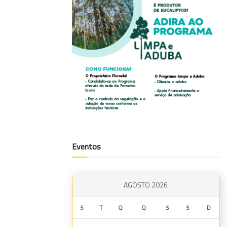
Eventos
AGOSTO 2026
S
T
Q
Q
S
S
D