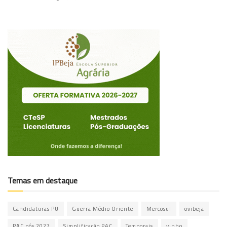
Temas em destaque
Candidaturas PU
Guerra Médio Oriente
Mercosul
ovibeja
PAC pós 2027
Simplificação PAC
Temporais
vinho