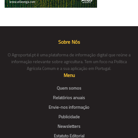
Sobre Nós
O Agroportal.pt é uma plataforma de informação digital que reúne a
informação relevante sobre agricultura. Tem um foco na Política
Agrícola Comum e a sua aplicação em Portugal.
Menu
Quem somos
Relatórios anuais
Envie-nos informação
Publicidade
Newsletters
Estatuto Editorial