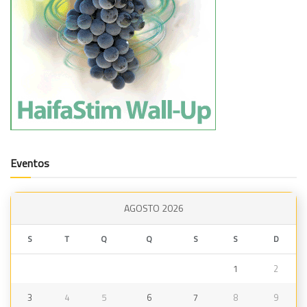
Eventos
AGOSTO 2026
S
T
Q
Q
S
S
D
1
2
3
4
5
6
7
8
9