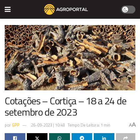
Cotações – Cortiça – 18 a 24 de
setembro de 2023
A
por
GPP
26-09-2023 | 10:48
Tempo De Leitura: 1 min
A