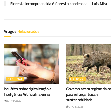
Floresta incompreendida é floresta condenada – Luís Mira
Artigos
Relacionados
NACIONAL
NACIONAL
Inquérito sobre digitalização e
Governo altera regime da c
Inteligência Artificial na vinha
para reforçar ética e
sustentabilidade
07/08/2026
07/08/2026