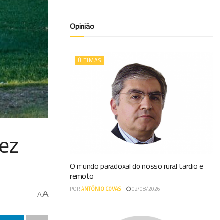
Opinião
ÚLTIMAS
dez
O mundo paradoxal do nosso rural tardio e
remoto
POR
ANTÓNIO COVAS
02/08/2026
A
A