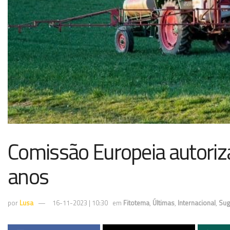
Comissão Europeia autoriza
anos
por
Lusa
16-11-2023 | 10:30
em
Fitotema
,
Últimas
,
Internacional
,
Sug