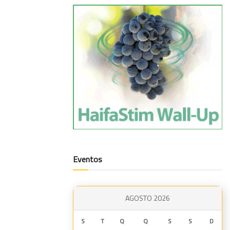
Eventos
AGOSTO 2026
S
T
Q
Q
S
S
D