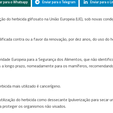
ar para o Whatsapp
Enviar para o Telegram
Enviar para o Li
ão do herbicida glifosato na União Europeia (UE), sob novas condi
icada contra ou a favor da renovação, por dez anos, do uso do he
idade Europeia para a Segurança dos Alimentos, que não identific
dos a longo prazo, nomeadamente para os mamíferos, recomendand
bicida mais utilizado é cancerígeno.
utilização do herbicida como dessecante (pulverização para secar u
ra proteger os organismos não visados.