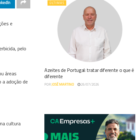
nkedIn
ÚLTIMAS
ções e
rbicida, pelo
Azeites de Portugal: tratar diferente o que é
ou áreas
diferente
o a adoção de
POR
JOSÉ MARTINO
26/07/2026
ma cultura