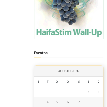
Eventos
AGOSTO 2026
S
T
Q
Q
S
S
D
1
2
3
4
5
6
7
8
9