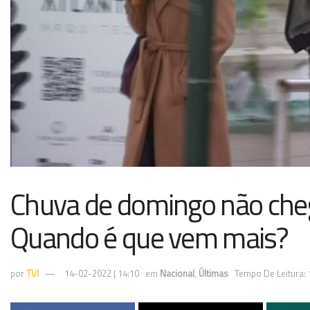
Chuva de domingo não cheg
Quando é que vem mais?
por
TVI
14-02-2022 | 14:10
em
Nacional
,
Últimas
Tempo De Leitura: 