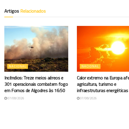
Artigos
Relacionados
NACIONAL
NACIONAL
Incêndios: Treze meios aéreos e
Calor extremo na Europa af
301 operacionais combatem fogo
agricultura, turismo e
em Fornos de Algodres às 16:50
infraestruturas energéticas
07/08/2026
07/08/2026