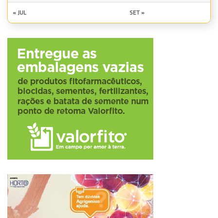
« JUL
SET »