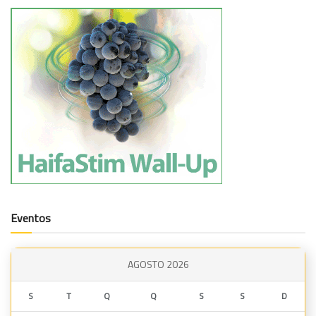
Eventos
AGOSTO 2026
S
T
Q
Q
S
S
D