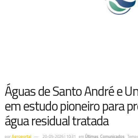
Águas de Santo André e Un
em estudo pioneiro para p
água residual tratada
por
Agroportal
20-05-2026 | 10:31
em
Últimas
,
Comunicados
Tempo