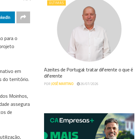
ÚLTIMAS
nkedIn
o para o
projeto
Azeites de Portugal: tratar diferente o que é
ernativo em
diferente
 do território.
POR
JOSÉ MARTINO
26/07/2026
a dos Moinhos,
idade assegura
tos de
tilização,