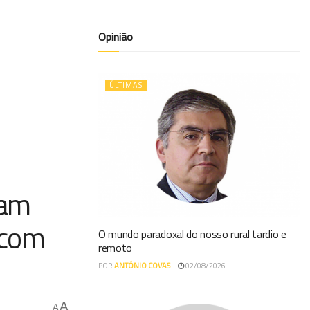
Opinião
ÚLTIMAS
ram
 com
O mundo paradoxal do nosso rural tardio e
remoto
POR
ANTÓNIO COVAS
02/08/2026
A
A