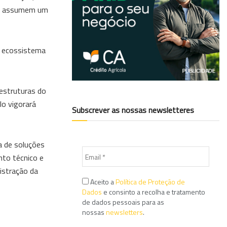
mpa assumem um
m ecossistema
aestruturas do
lo vigorará
Subscrever as nossas newsletteres
a de soluções
nto técnico e
nistração da
Aceito a
Política de Proteção de
Dados
e consinto a recolha e tratamento
de dados pessoais para as
nossas
newsletters
.