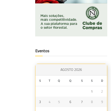
Eventos
AGOSTO 2026
S
T
Q
Q
S
S
D
1
2
3
4
5
6
7
8
9