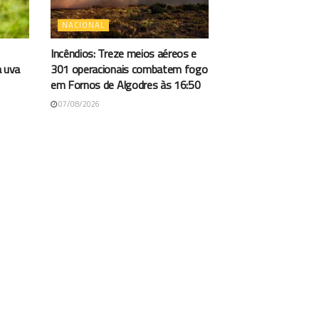
NACIONAL
Incêndios: Treze meios aéreos e
a uva
301 operacionais combatem fogo
em Fornos de Algodres às 16:50
07/08/2026