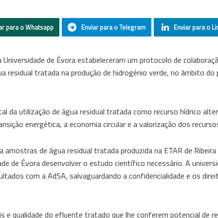
ar para o Whatsapp
Enviar para o Telegram
Enviar para o Li
a Universidade de Évora estabeleceram um protocolo de colaboraçã
a residual tratada na produção de hidrogénio verde, no âmbito do 
ntal da utilização de água residual tratada como recurso hídrico alt
nsição energética, a economia circular e a valorização dos recursos
za amostras de água residual tratada produzida na ETAR de Ribeir
de de Évora desenvolver o estudo científico necessário. A univers
esultados com a AdSA, salvaguardando a confidencialidade e os direi
 e qualidade do efluente tratado que lhe conferem potencial de reu