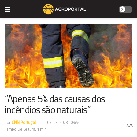
“Apenas 5% das causas dos
incêndios são naturais”
por
CNN Portugal
09-08-2023 | 09:54
A
A
Tempo De Leitura: 1 min