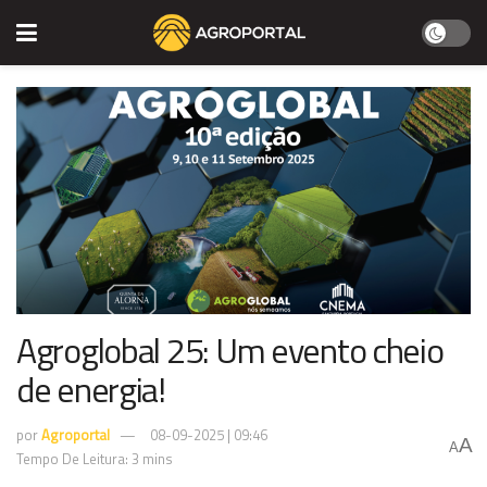
Agroglobal 25: Um evento cheio
de energia!
por
Agroportal
08-09-2025 | 09:46
A
A
Tempo De Leitura: 3 mins