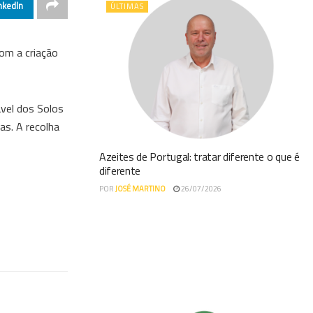
nkedIn
ÚLTIMAS
om a criação
vel dos Solos
as. A recolha
Azeites de Portugal: tratar diferente o que é
diferente
POR
JOSÉ MARTINO
26/07/2026