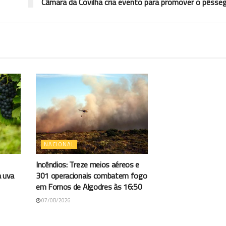
Câmara da Covilhã cria evento para promover o pêsse
NACIONAL
Incêndios: Treze meios aéreos e
a uva
301 operacionais combatem fogo
em Fornos de Algodres às 16:50
07/08/2026