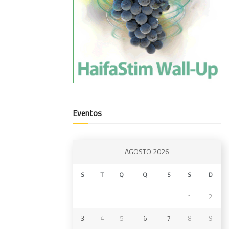
Eventos
AGOSTO 2026
S
T
Q
Q
S
S
D
1
2
3
4
5
6
7
8
9