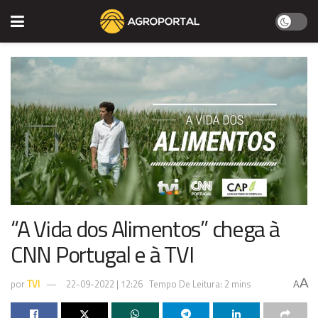
“A Vida dos Alimentos” chega à
CNN Portugal e à TVI
A
por
TVI
22-09-2022 | 12:26
Tempo De Leitura: 2 mins
A