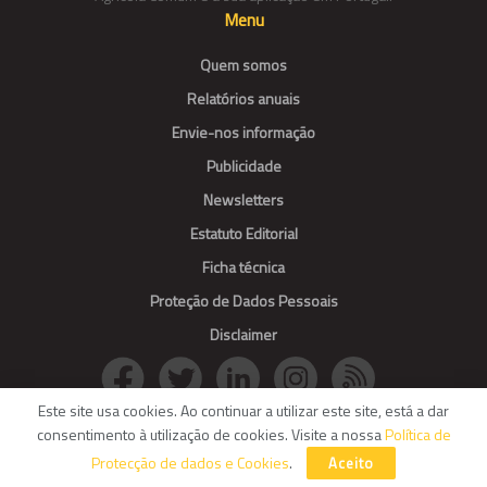
Menu
Quem somos
Relatórios anuais
Envie-nos informação
Publicidade
Newsletters
Estatuto Editorial
Ficha técnica
Proteção de Dados Pessoais
Disclaimer
Este site usa cookies. Ao continuar a utilizar este site, está a dar
consentimento à utilização de cookies. Visite a nossa
Política de
© Agroportal. All Rights reserved.
Protecção de dados e Cookies
.
Aceito