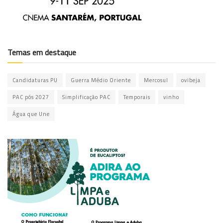
Temas em destaque
Candidaturas PU
Guerra Médio Oriente
Mercosul
ovibeja
PAC pós 2027
Simplificação PAC
Temporais
vinho
Água que Une