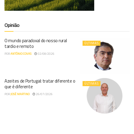
Opinião
O mundo paradoxal do nosso rural
ÚLTIMAS
tardio e remoto
POR
ANTÓNIO COVAS
02/08/2026
Azeites de Portugal: tratar diferente o
ÚLTIMAS
que é diferente
POR
JOSÉ MARTINO
26/07/2026