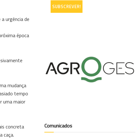
 a urgência de
 próxima época
essivamente
m uma mudança
masiado tempo
ir uma maior
Comunicados
ais concreta
a caça.