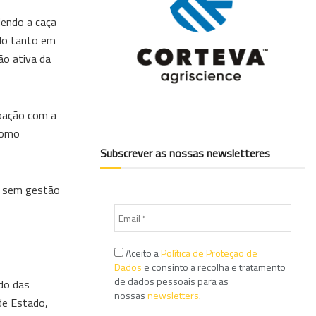
dendo a caça
ado tanto em
ão ativa da
upação com a
como
Subscrever as nossas newsletteres
io sem gestão
Aceito a
Política de Proteção de
Dados
e consinto a recolha e tratamento
de dados pessoais para as
ado das
nossas
newsletters
.
 de Estado,