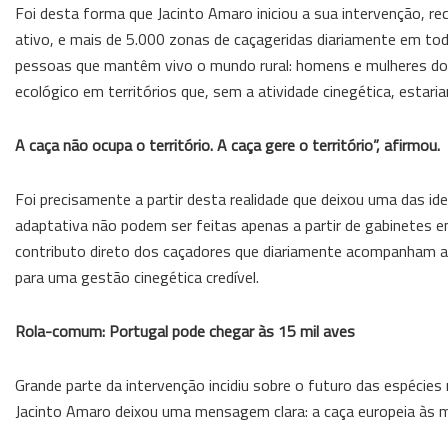
Foi desta forma que Jacinto Amaro iniciou a sua intervenção, r
ativo, e mais de 5.000 zonas de caçageridas diariamente em tod
pessoas que mantêm vivo o mundo rural: homens e mulheres do t
ecológico em territórios que, sem a atividade cinegética, esta
A caça não ocupa o território. A caça gere o território”, afirmou.
Foi precisamente a partir desta realidade que deixou uma das id
adaptativa não podem ser feitas apenas a partir de gabinetes e
contributo direto dos caçadores que diariamente acompanham as
para uma gestão cinegética credível.
Rola-comum: Portugal pode chegar às 15 mil aves
Grande parte da intervenção incidiu sobre o futuro das espécies
Jacinto Amaro deixou uma mensagem clara: a caça europeia às m