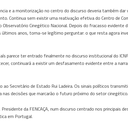
iência e a monitorização no centro do discurso deveria também dar 
nto. Continua sem existir uma reativação efetiva do Centro de C
do Observatório Cinegético Nacional. Depois do fracasso evidente 
 últimos anos, torna-se legítimo perguntar: o que resta agora inv
país parece ter entrado finalmente no discurso institucional do ICNF
cer, continuará a existir um desfasamento evidente entre a narrati
o Secretário de Estado Rui Ladeira. Os sinais políticos transmit
ca nas decisões que marcarão o futuro próximo do setor cinegético
 Presidente da FENCAÇA, num discurso centrado nos principais de
tica em Portugal.