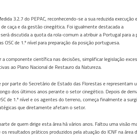
edida 3.2.7 do PEPAC, reconhecendo-se a sua reduzida execução e
 de caça e da gestão cinegética. Foi igualmente destacada a
erá discutida a quota da rola-comum a atribuir a Portugal para a
s OSC de 1.º nível para preparação da posição portuguesa.
r a componente científica nas decisões, simplificar legislação exc
tivas ao Plano Nacional de Restauro da Natureza.
nte por parte do Secretário de Estado das Florestas e representa
longo dos últimos anos perante o setor cinegético. Depois de de
SC de 1.º nível e os agentes do terreno, começa finalmente a surg
ratégicas que diretamente afetam o setor.
arte de quem dirige esta área há vários anos. Faltou uma visão m
 os resultados práticos produzidos pela atuação do ICNF na área d