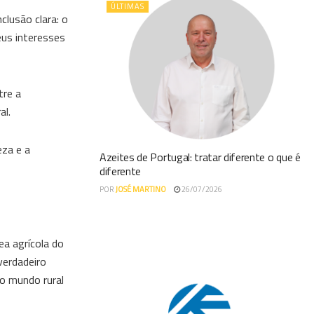
ÚLTIMAS
lusão clara: o
eus interesses
tre a
al.
eza e a
Azeites de Portugal: tratar diferente o que é
diferente
POR
JOSÉ MARTINO
26/07/2026
ea agrícola do
erdadeiro
do mundo rural