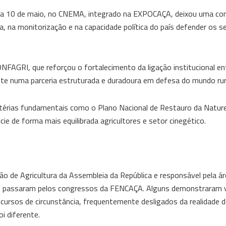
ia 10 de maio, no CNEMA, integrado na EXPOCAÇA, deixou uma conc
a, na monitorização e na capacidade política do país defender os s
NFAGRI, que reforçou o fortalecimento da ligação institucional en
e numa parceria estruturada e duradoura em defesa do mundo rur
atérias fundamentais como o Plano Nacional de Restauro da Natur
ie de forma mais equilibrada agricultores e setor cinegético.
 de Agricultura da Assembleia da República e responsável pela ár
os passaram pelos congressos da FENCAÇA. Alguns demonstraram v
scursos de circunstância, frequentemente desligados da realidade 
i diferente.