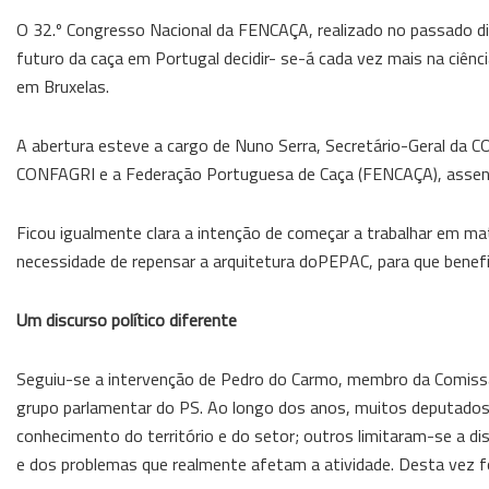
O 32.º Congresso Nacional da FENCAÇA, realizado no passado d
futuro da caça em Portugal decidir- se-á cada vez mais na ciênci
em Bruxelas.
A abertura esteve a cargo de Nuno Serra, Secretário-Geral da CO
CONFAGRI e a Federação Portuguesa de Caça (FENCAÇA), assent
Ficou igualmente clara a intenção de começar a trabalhar em m
necessidade de repensar a arquitetura doPEPAC, para que benefic
Um discurso político diferente
Seguiu-se a intervenção de Pedro do Carmo, membro da Comissão
grupo parlamentar do PS. Ao longo dos anos, muitos deputad
conhecimento do território e do setor; outros limitaram-se a di
e dos problemas que realmente afetam a atividade. Desta vez fo