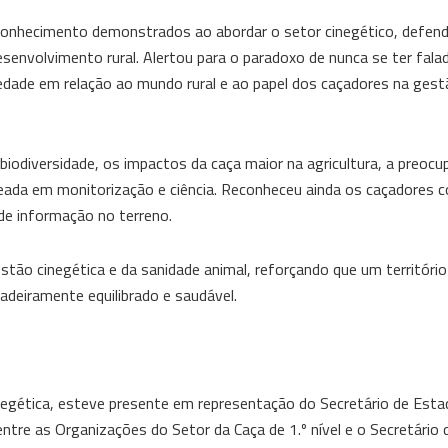
 conhecimento demonstrados ao abordar o setor cinegético, defen
senvolvimento rural. Alertou para o paradoxo de nunca se ter fal
edade em relação ao mundo rural e ao papel dos caçadores na gest
biodiversidade, os impactos da caça maior na agricultura, a preoc
seada em monitorização e ciência. Reconheceu ainda os caçadores 
 de informação no terreno.
stão cinegética e da sanidade animal, reforçando que um territór
dadeiramente equilibrado e saudável.
inegética, esteve presente em representação do Secretário de Est
entre as Organizações do Setor da Caça de 1.º nível e o Secretário