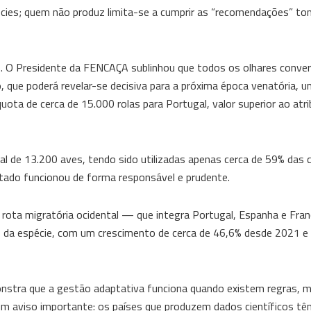
cies; quem não produz limita-se a cumprir as “recomendações” t
. O Presidente da FENCAÇA sublinhou que todos os olhares conv
 que poderá revelar-se decisiva para a próxima época venatória, u
ota de cerca de 15.000 rolas para Portugal, valor superior ao atr
l de 13.200 aves, tendo sido utilizadas apenas cerca de 59% das 
ado funcionou de forma responsável e prudente.
 rota migratória ocidental — que integra Portugal, Espanha e Fr
 da espécie, com um crescimento de cerca de 46,6% desde 2021 e 
nstra que a gestão adaptativa funciona quando existem regras, m
 um aviso importante: os países que produzem dados científicos t