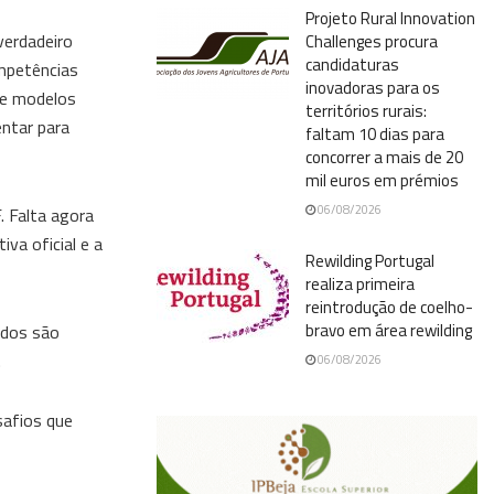
Projeto Rural Innovation
verdadeiro
Challenges procura
candidaturas
ompetências
inovadoras para os
de modelos
territórios rurais:
entar para
faltam 10 dias para
concorrer a mais de 20
mil euros em prémios
06/08/2026
. Falta agora
va oficial e a
Rewilding Portugal
realiza primeira
reintrodução de coelho-
bravo em área rewilding
idos são
.
06/08/2026
safios que