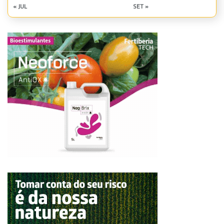
« JUL
SET »