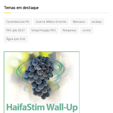
Temas em destaque
Candidaturas PU
Guerra Médio Oriente
Mercosul
ovibeja
PAC pós 2027
Simplificação PAC
Temporais
vinho
Água que Une