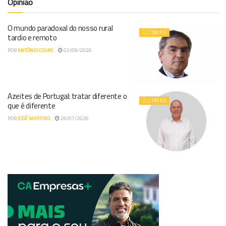
Opinião
O mundo paradoxal do nosso rural
ÚLTIMAS
tardio e remoto
POR
ANTÓNIO COVAS
02/08/2026
Azeites de Portugal: tratar diferente o
ÚLTIMAS
que é diferente
POR
JOSÉ MARTINO
26/07/2026