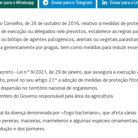
ar para o Whatsapp
Enviar para o Telegram
Enviar para o Li
 Conselho, de 26 de outubro de 2016, relativo a medidas de prot
de execução ou delegados nele previstos, estabelece as regras pa
pe ou biótipo de agentes patogénicos, animais ou vegetais parasita
a genericamente por pragas, bem como medidas para reduzir esses
ecreto -Lei n.º 9/2021, de 29 de janeiro, que assegura a execução 
o, prevê no seu artigo 27.º a adoção de medidas de proteção fito
 dispersão no território nacional de organismos
membro do Governo responsável pela área da agricultura.
ausal da doença denominada por «fogo bacteriano», que afeta várias
e pereiras, macieiras, marmeleiros e algumas espécies ornamentai
rodução e dos pomares.