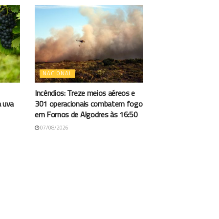
NACIONAL
Incêndios: Treze meios aéreos e
a uva
301 operacionais combatem fogo
em Fornos de Algodres às 16:50
07/08/2026