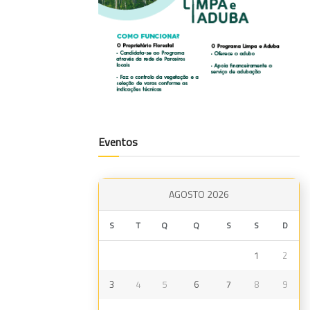
Eventos
AGOSTO 2026
S
T
Q
Q
S
S
D
1
2
3
4
5
6
7
8
9