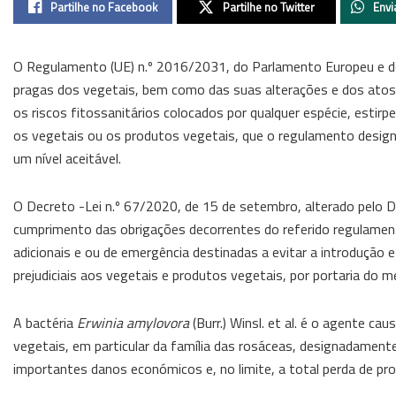
Partilhe no Facebook
Partilhe no Twitter
Envi
O Regulamento (UE) n.º 2016/2031, do Parlamento Europeu e do
pragas dos vegetais, bem como das suas alterações e dos atos 
os riscos fitossanitários colocados por qualquer espécie, estir
os vegetais ou os produtos vegetais, que o regulamento design
um nível aceitável.
O Decreto -Lei n.º 67/2020, de 15 de setembro, alterado pelo D
cumprimento das obrigações decorrentes do referido regulament
adicionais e ou de emergência destinadas a evitar a introdução e
prejudiciais aos vegetais e produtos vegetais, por portaria do 
A bactéria
Erwinia amylovora
(Burr.) Winsl. et al. é o agente c
vegetais, em particular da família das rosáceas, designadament
importantes danos económicos e, no limite, a total perda de p