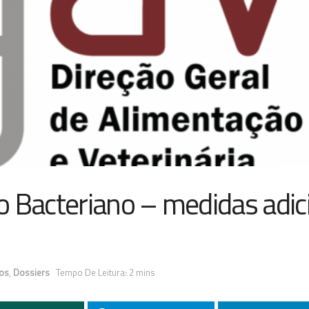
o Bacteriano – medidas adic
os
,
Dossiers
Tempo De Leitura: 2 mins