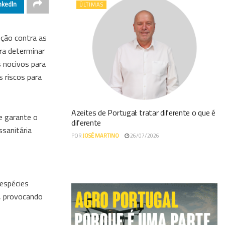
nkedIn
ÚLTIMAS
eção contra as
ra determinar
s nocivos para
 riscos para
Azeites de Portugal: tratar diferente o que é
e garante o
diferente
ssanitária
POR
JOSÉ MARTINO
26/07/2026
 espécies
s, provocando