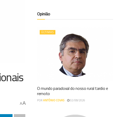
Opinião
ÚLTIMAS
ionais
O mundo paradoxal do nosso rural tardio e
remoto
POR
ANTÓNIO COVAS
02/08/2026
A
A