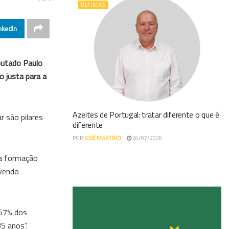
ÚLTIMAS
nkedIn
putado Paulo
 justa para a
Azeites de Portugal: tratar diferente o que é
r são pilares
diferente
POR
JOSÉ MARTINO
26/07/2026
na formação
ovendo
 57% dos
5 anos”.