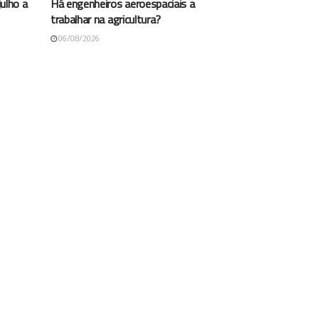
ulho a
Há engenheiros aeroespaciais a
trabalhar na agricultura?
06/08/2026