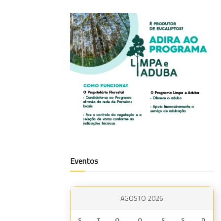
Eventos
AGOSTO 2026
S
T
Q
Q
S
S
D