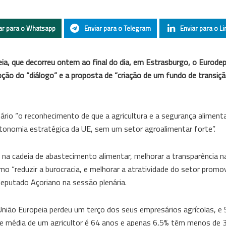
ar para o Whatsapp
Enviar para o Telegram
Enviar para o Li
eia, que decorreu ontem ao final do dia, em Estrasburgo, o Eurode
o do “diálogo” e a proposta de “criação de um fundo de transição
rio “o reconhecimento de que a agricultura e a segurança alimenta
tonomia estratégica da UE, sem um setor agroalimentar forte”.
o na cadeia de abastecimento alimentar, melhorar a transparência 
mo “reduzir a burocracia, e melhorar a atratividade do setor prom
deputado Açoriano na sessão plenária.
União Europeia perdeu um terço dos seus empresários agrícolas, e
de média de um agricultor é 64 anos e apenas 6,5% têm menos de 3