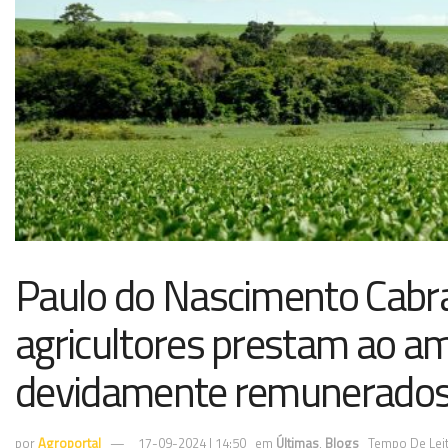
Paulo do Nascimento Cabra
agricultores prestam ao a
devidamente remunerado
por
Agroportal
17-09-2024 | 14:50
em
Últimas
,
Blogs
Tempo De Leit