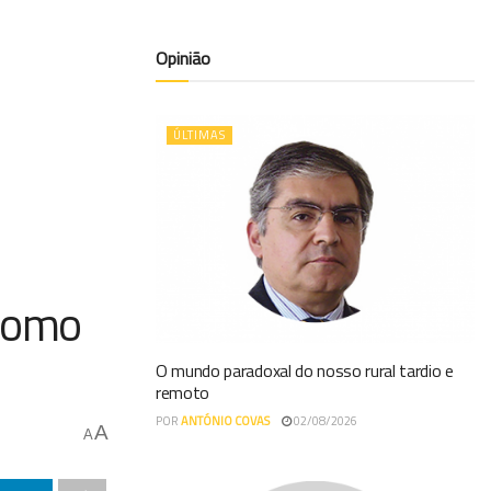
Opinião
ÚLTIMAS
ónomo
O mundo paradoxal do nosso rural tardio e
remoto
POR
ANTÓNIO COVAS
02/08/2026
A
A