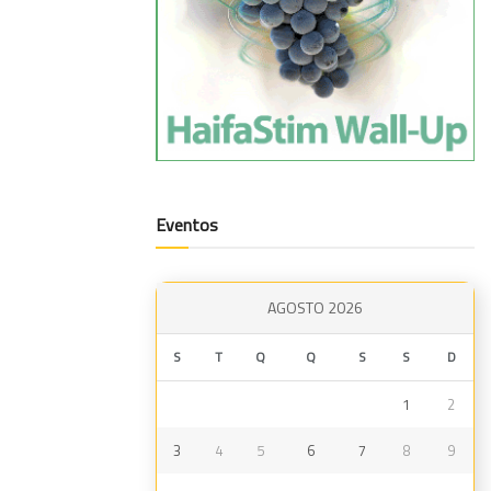
Eventos
AGOSTO 2026
S
T
Q
Q
S
S
D
1
2
3
4
5
6
7
8
9