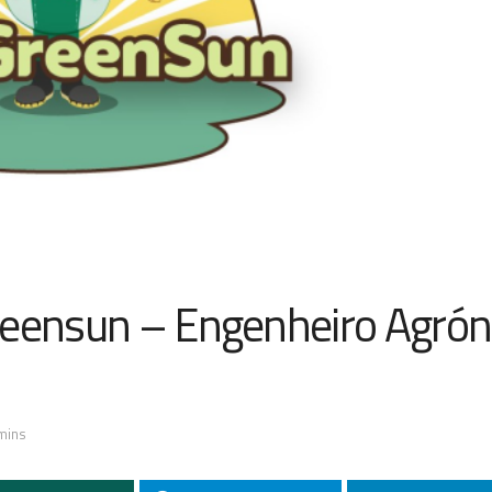
Greensun – Engenheiro Agr
mins