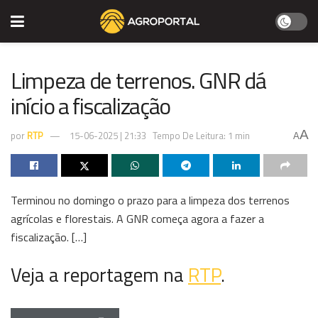
Limpeza de terrenos. GNR dá
início a fiscalização
A
por
RTP
15-06-2025 | 21:33
Tempo De Leitura: 1 min
A
Terminou no domingo o prazo para a limpeza dos terrenos
agrícolas e florestais. A GNR começa agora a fazer a
fiscalização. […]
Veja a reportagem na
RTP
.