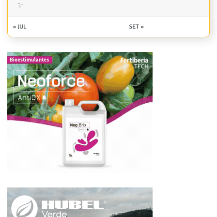
31
« JUL
SET »