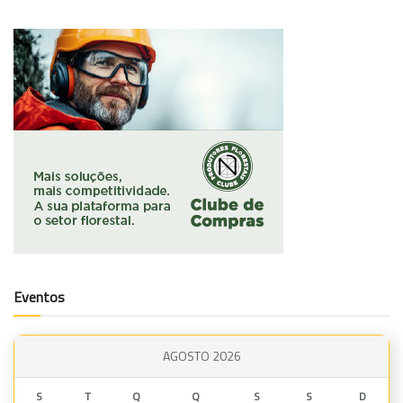
Eventos
AGOSTO 2026
S
T
Q
Q
S
S
D