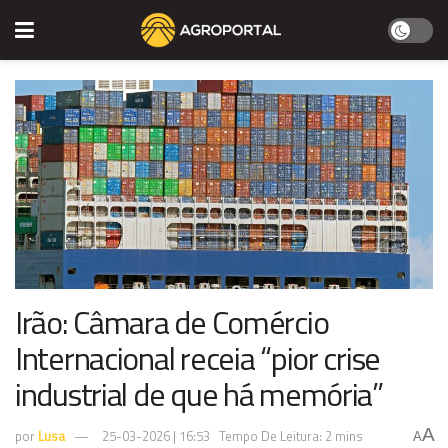
Irão: Câmara de Comércio
Internacional receia “pior crise
industrial de que há memória”
A
por
Lusa
25-03-2026 | 16:53
Tempo De Leitura: 2 mins
A