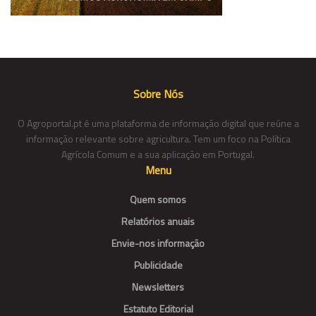
Sobre Nós
O Agroportal.pt é uma plataforma de informação digital que reúne a
informação relevante sobre agricultura. Tem um foco na Política
Agrícola Comum e a sua aplicação em Portugal.
Menu
Quem somos
Relatórios anuais
Envie-nos informação
Publicidade
Newsletters
Estatuto Editorial