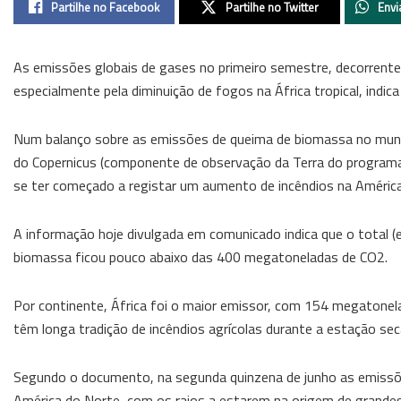
Partilhe no Facebook
Partilhe no Twitter
Envi
As emissões globais de gases no primeiro semestre, decorrente
especialmente pela diminuição de fogos na África tropical, indica
Num balanço sobre as emissões de queima de biomassa no mundo
do Copernicus (componente de observação da Terra do programa 
se ter começado a registar um aumento de incêndios na Améric
A informação hoje divulgada em comunicado indica que o total 
biomassa ficou pouco abaixo das 400 megatoneladas de CO2.
Por continente, África foi o maior emissor, com 154 megatonel
têm longa tradição de incêndios agrícolas durante a estação sec
Segundo o documento, na segunda quinzena de junho as emissõ
América do Norte, com os raios a estarem na origem de grandes