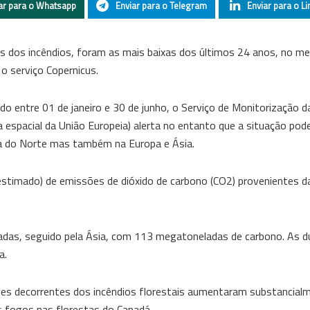
ar para o Whatsapp
Enviar para o Telegram
Enviar para o Li
s dos incêndios, foram as mais baixas dos últimos 24 anos, no m
 o serviço Copernicus.
 entre 01 de janeiro e 30 de junho, o Serviço de Monitorização 
espacial da União Europeia) alerta no entanto que a situação pod
a do Norte mas também na Europa e Ásia.
(estimado) de emissões de dióxido de carbono (CO2) provenientes d
adas, seguido pela Ásia, com 113 megatoneladas de carbono. As d
a.
es decorrentes dos incêndios florestais aumentaram substancial
 fogos nas florestas do Canadá.