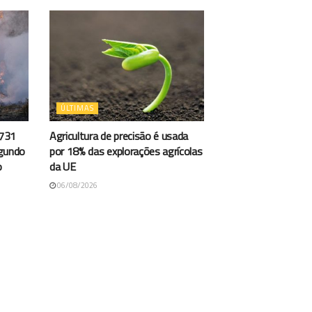
ÚLTIMAS
.731
Agricultura de precisão é usada
egundo
por 18% das explorações agrícolas
o
da UE
06/08/2026