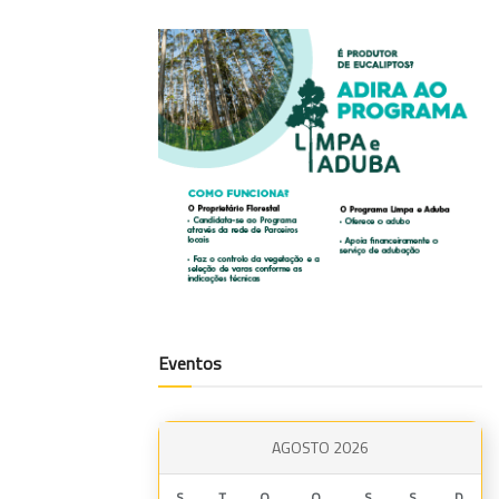
Eventos
AGOSTO 2026
S
T
Q
Q
S
S
D