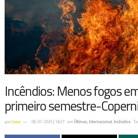
Incêndios: Menos fogos em
primeiro semestre-Copern
por
Lusa
06-07-2026 | 18:27
em
Últimas
,
Internacional
,
Incêndios
Te