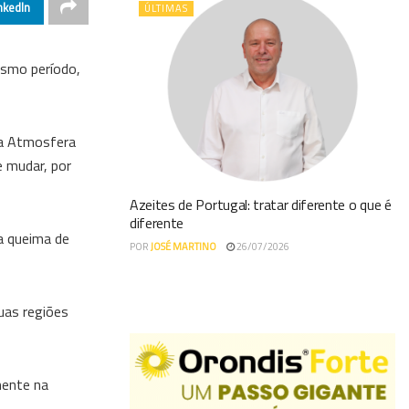
nkedIn
ÚLTIMAS
esmo período,
da Atmosfera
e mudar, por
Azeites de Portugal: tratar diferente o que é
diferente
a queima de
POR
JOSÉ MARTINO
26/07/2026
uas regiões
mente na