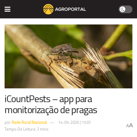
iCountPests – app para
monitorização de pragas
por
Rede Rural Nacional
14-05-2026 | 15:07
A
A
Tempo De Leitura: 3 mins