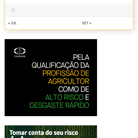
31
« JUL
SET »