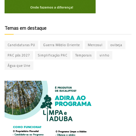
Temas em destaque
Candidaturas PU
Guerra Médio Oriente
Mercosul
ovibeja
PAC pós 2027
Simplificação PAC
Temporais
vinho
Água que Une