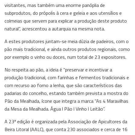
visitantes, mas também uma enorme panóplia de
subprodutos, do própolis à cera e geleia e aos utensílios e
colmeias que servem para explicar a produção deste produto
natural”, acrescentou a autarquia na mesma nota.
A estes produtores juntam-se meia dúzia de padeiros, com o
pão mais tradicional, e ainda outros produtos regionais, como
por exemplo o vinho ou doces, num total de 23 expositores.
No respeita ao pão, a ideia é “preservar e incentivar a
produção tradicional, com farinhas e fermentos tradicionais e
com recurso ao forno a lenha, que são característicos das
padarias do concelho, estando também prevista a mostra do
Pão da Mealhada, ícone que integra a marca “As 4 Maravilhas
da Mesa da Mealhada. Água l Pão l Vinho l Leitão”.
A 23ª edição é organizada pela Associação de Apicultores da
Beira Litoral (AALC), que conta 230 associados e cerca de 16