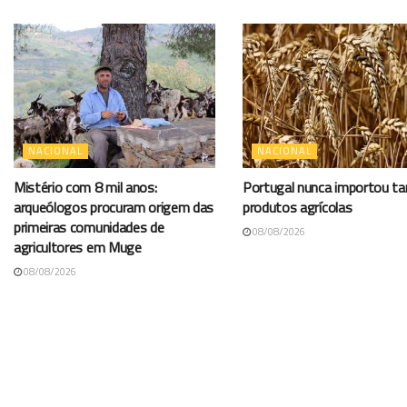
NACIONAL
NACIONAL
Mistério com 8 mil anos:
Portugal nunca importou t
arqueólogos procuram origem das
produtos agrícolas
primeiras comunidades de
08/08/2026
agricultores em Muge
08/08/2026