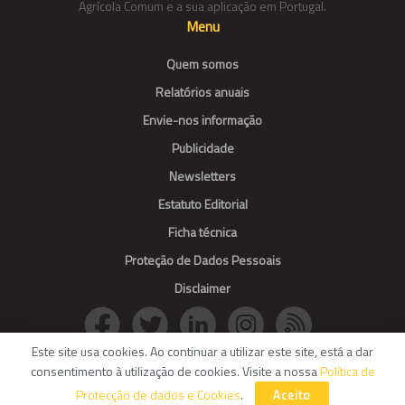
Agrícola Comum e a sua aplicação em Portugal.
Menu
Quem somos
Relatórios anuais
Envie-nos informação
Publicidade
Newsletters
Estatuto Editorial
Ficha técnica
Proteção de Dados Pessoais
Disclaimer
Este site usa cookies. Ao continuar a utilizar este site, está a dar
consentimento à utilização de cookies. Visite a nossa
Política de
© Agroportal. All Rights reserved.
Protecção de dados e Cookies
.
Aceito