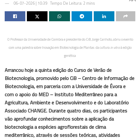
06-07-2026 | 10:39
Tempo De Leitura: 2 mins
O Professor da Universidade de Coimbra e presidente do CiB, Jorge Canhoto, abriu o evento
com uma palestra sobre Inovação em Biotecnologia de Plantas: da cultura
in vitro
à edição
genética
Arrancou hoje a quinta edição do Curso de Verão de
Biotecnologia, promovido pelo CiB – Centro de Informação de
Biotecnologia, em parceria com a Universidade de Évora e
com o apoio do MED – Instituto Mediterrâneo para a
Agricultura, Ambiente e Desenvolvimento e do Laboratório
Associado CHANGE. Durante quatro dias, os participantes
vão aprofundar conhecimentos sobre a aplicação da
biotecnologia a espécies agroflorestais de clima
mediterrânico, através de sessões teóricas, atividades