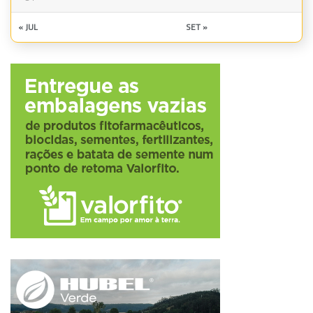
« JUL
SET »