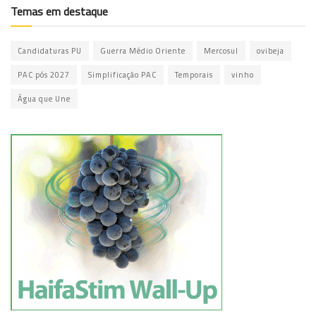
Temas em destaque
Candidaturas PU
Guerra Médio Oriente
Mercosul
ovibeja
PAC pós 2027
Simplificação PAC
Temporais
vinho
Água que Une