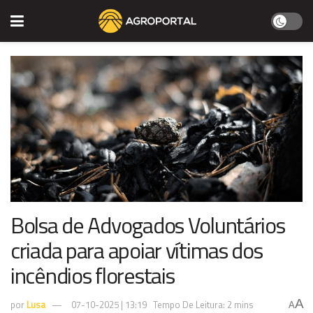
Bolsa de Advogados Voluntários
criada para apoiar vítimas dos
incêndios florestais
A
por
Lusa
07-10-2025 | 13:19
Tempo De Leitura: 2 mins
A