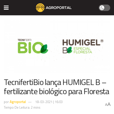
TecnifertiBio lança HUMIGEL B –
fertilizante biológico para Floresta
por
Agroportal
18-03-2021 | 16:03
A
A
Tempo De Leitura: 2 mins