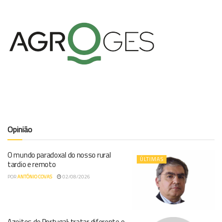
Opinião
O mundo paradoxal do nosso rural
ÚLTIMAS
tardio e remoto
POR
ANTÓNIO COVAS
02/08/2026
Azeites de Portugal: tratar diferente o