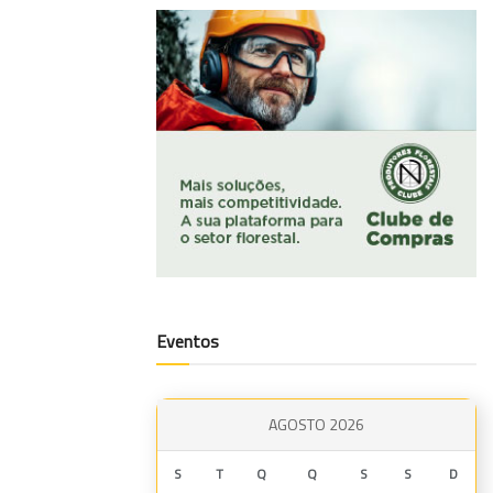
Eventos
AGOSTO 2026
S
T
Q
Q
S
S
D