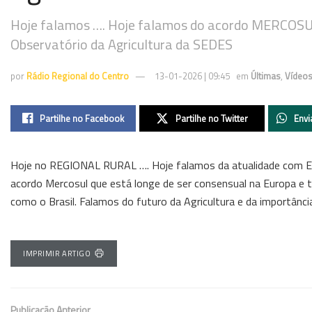
Hoje falamos …. Hoje falamos do acordo MERCOSUL 
Observatório da Agricultura da SEDES
por
Rádio Regional do Centro
13-01-2026 | 09:45
em
Últimas
,
Vídeo
Partilhe no Facebook
Partilhe no Twitter
Envi
Hoje no REGIONAL RURAL …. Hoje falamos da atualidade com Eng
acordo Mercosul que está longe de ser consensual na Europa e
como o Brasil. Falamos do futuro da Agricultura e da importânci
IMPRIMIR ARTIGO
Publicação Anterior