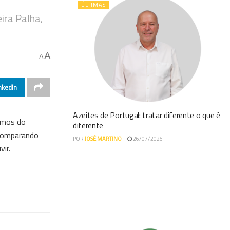
ÚLTIMAS
ira Palha,
A
A
nkedIn
Azeites de Portugal: tratar diferente o que é
amos do
diferente
 comparando
POR
JOSÉ MARTINO
26/07/2026
ir.