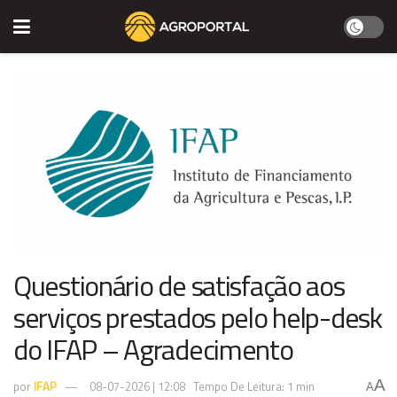
Questionário de satisfação aos
serviços prestados pelo help-desk
do IFAP – Agradecimento
A
por
IFAP
08-07-2026 | 12:08
Tempo De Leitura: 1 min
A