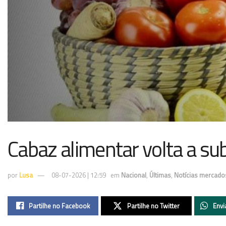
Cabaz alimentar volta a su
por
Lusa
08-07-2026 | 12:59
em
Nacional
,
Últimas
,
Notícias mercado
Partilhe no Facebook
Partilhe no Twitter
Envi