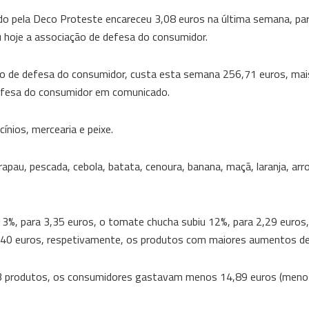
do pela Deco Proteste encareceu 3,08 euros na última semana, pa
u hoje a associação de defesa do consumidor.
ão de defesa do consumidor, custa esta semana 256,71 euros, mai
defesa do consumidor em comunicado.
cínios, mercearia e peixe.
pau, pescada, cebola, batata, cenoura, banana, maçã, laranja, arr
3%, para 3,35 euros, o tomate chucha subiu 12%, para 2,29 euros, 
1,40 euros, respetivamente, os produtos com maiores aumentos de
63 produtos, os consumidores gastavam menos 14,89 euros (meno