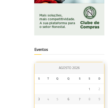
Eventos
AGOSTO 2026
S
T
Q
Q
S
S
D
1
2
3
4
5
6
7
8
9