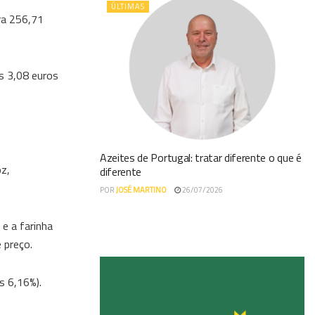
ÚLTIMAS
ra 256,71
s 3,08 euros
Azeites de Portugal: tratar diferente o que é
oz,
diferente
POR
JOSÉ MARTINO
26/07/2026
e a farinha
 preço.
s 6,16%).