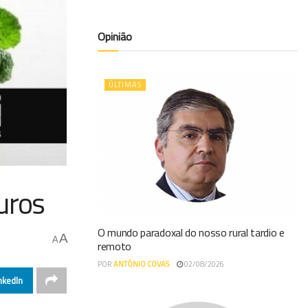
Opinião
ÚLTIMAS
uros
O mundo paradoxal do nosso rural tardio e
A
A
remoto
POR
ANTÓNIO COVAS
02/08/2026
nkedIn