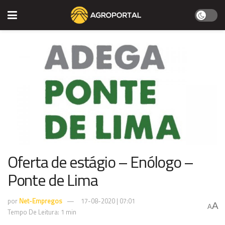
Oferta de estágio – Enólogo –
Ponte de Lima
por
Net-Empregos
17-08-2020 | 07:01
A
A
Tempo De Leitura: 1 min