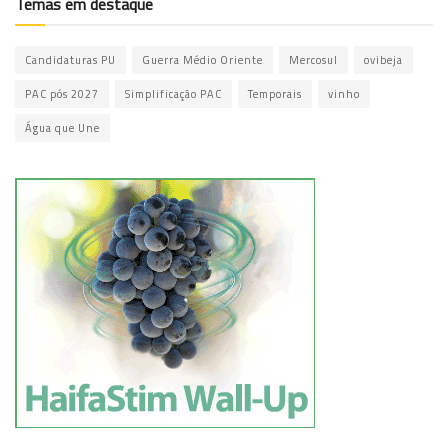
Temas em destaque
Candidaturas PU
Guerra Médio Oriente
Mercosul
ovibeja
PAC pós 2027
Simplificação PAC
Temporais
vinho
Água que Une