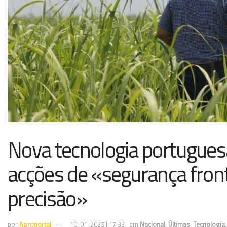
Nova tecnologia portugues
acções de «segurança fronte
precisão»
por
Agroportal
10-01-2025 | 17:33
em
Nacional
,
Últimas
,
Tecnologia