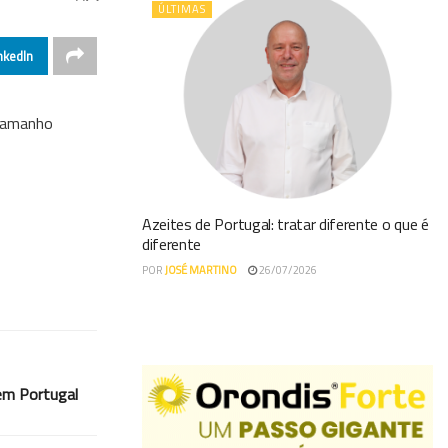
ÚLTIMAS
nkedIn
 tamanho
Azeites de Portugal: tratar diferente o que é
diferente
POR
JOSÉ MARTINO
26/07/2026
 em Portugal