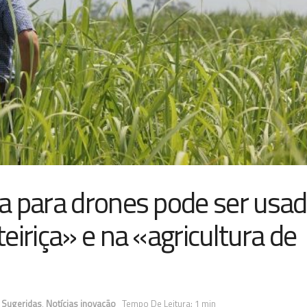
a para drones pode ser usa
iriça» e na «agricultura de
,
Sugeridas
,
Notícias inovação
Tempo De Leitura: 1 min