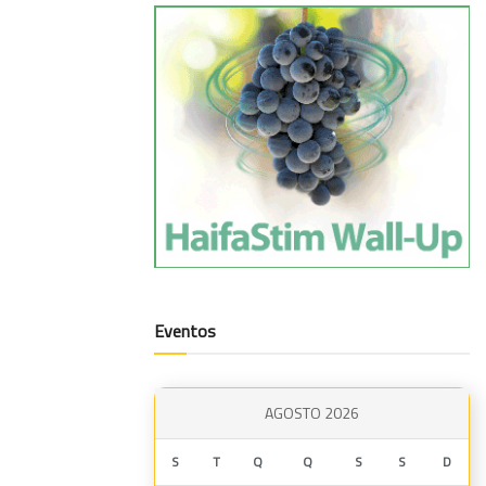
Eventos
AGOSTO 2026
S
T
Q
Q
S
S
D