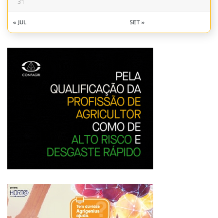
31
« JUL
SET »