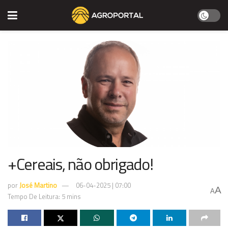
+Cereais, não obrigado!
por
José Martino
06-04-2025 | 07:00
A
A
Tempo De Leitura: 5 mins