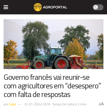
Governo francês vai reunir-se
com agricultores em “desespero”
com falta de respostas
A
por
Lusa
22-01-2024 | 20:59
Tempo De Leitura: 3 mins
A