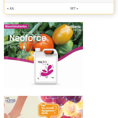
« JUL
SET »