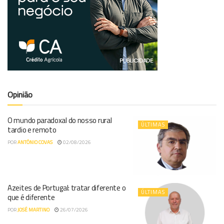
Opinião
O mundo paradoxal do nosso rural
ÚLTIMAS
tardio e remoto
POR
ANTÓNIO COVAS
02/08/2026
Azeites de Portugal: tratar diferente o
ÚLTIMAS
que é diferente
POR
JOSÉ MARTINO
26/07/2026