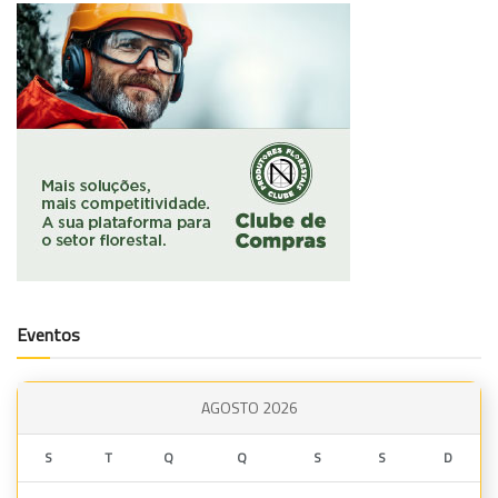
Eventos
AGOSTO 2026
S
T
Q
Q
S
S
D