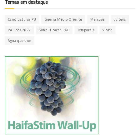
Temas em destaque
Candidaturas PU
Guerra Médio Oriente
Mercosul
ovibeja
PAC pós 2027
Simplificação PAC
Temporais
vinho
Água que Une