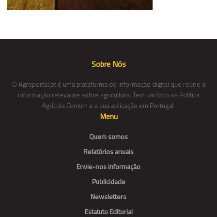
Sobre Nós
O Agroportal.pt é uma plataforma de informação digital que reúne a
informação relevante sobre agricultura. Tem um foco na Política
Agrícola Comum e a sua aplicação em Portugal.
Menu
Quem somos
Relatórios anuais
Envie-nos informação
Publicidade
Newsletters
Estatuto Editorial