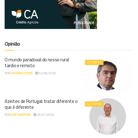
Opinião
O mundo paradoxal do nosso rural
ÚLTIMAS
tardio e remoto
POR
ANTÓNIO COVAS
02/08/2026
Azeites de Portugal: tratar diferente o
ÚLTIMAS
que é diferente
POR
JOSÉ MARTINO
26/07/2026