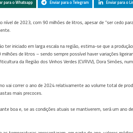
ar para o Whatsapp
Enviar para o Telegram
Enviar para o Li
nível de 2023, com 90 milhões de litros, apesar de “ser cedo pa
dente.
ão ter iniciado em larga escala na região, estima-se que a produçã
 milhões de litros – sendo sempre possível haver variações ligeir
 Viticultura da Região dos Vinhos Verdes (CVRVV), Dora Simões, nu
mo vai correr o ano de 2024 relativamente ao volume total de pro
castas mais precoces.
tante boa e, se as condições atuais se mantiverem, será um ano de
ola as temperaturas apresentaram, em parte do ano, valores médio