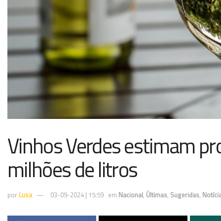
Vinhos Verdes estimam pro
milhões de litros
por
Lusa
03-09-2024 | 15:59
em
Nacional
,
Últimas
,
Sugeridas
,
Notíc