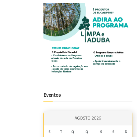
Eventos
AGOSTO 2026
S
T
Q
Q
S
S
D