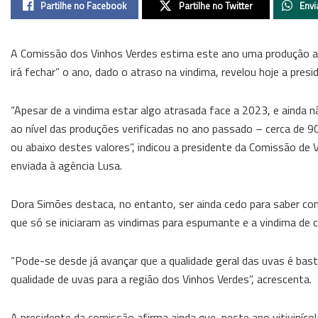
Partilhe no Facebook
Partilhe no Twitter
Envi
A Comissão dos Vinhos Verdes estima este ano uma produção ao 
irá fechar” o ano, dado o atraso na vindima, revelou hoje a presi
“Apesar de a vindima estar algo atrasada face a 2023, e ainda n
ao nível das produções verificadas no ano passado – cerca de 90
ou abaixo destes valores”, indicou a presidente da Comissão de
enviada à agência Lusa.
Dora Simões destaca, no entanto, ser ainda cedo para saber co
que só se iniciaram as vindimas para espumante e a vindima de 
“Pode-se desde já avançar que a qualidade geral das uvas é bas
qualidade de uvas para a região dos Vinhos Verdes”, acrescenta.
A presidente da comissão afirma ainda que, neste ano vitiviníc