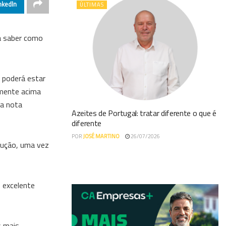
nkedIn
ÚLTIMAS
ra saber como
o poderá estar
amente acima
ma nota
Azeites de Portugal: tratar diferente o que é
diferente
POR
JOSÉ MARTINO
26/07/2026
dução, uma vez
 excelente
s mais