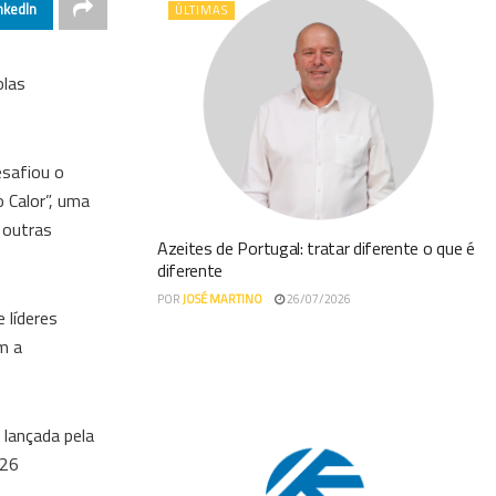
nkedIn
ÚLTIMAS
olas
esafiou o
 Calor”, uma
 outras
Azeites de Portugal: tratar diferente o que é
diferente
POR
JOSÉ MARTINO
26/07/2026
 líderes
m a
 lançada pela
 26