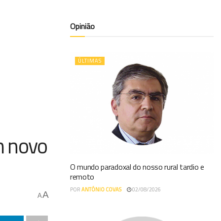
Opinião
ÚLTIMAS
m novo
O mundo paradoxal do nosso rural tardio e
remoto
POR
ANTÓNIO COVAS
02/08/2026
A
A