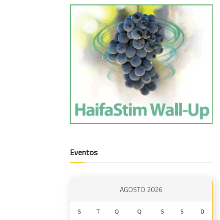
Eventos
AGOSTO 2026
S
T
Q
Q
S
S
D