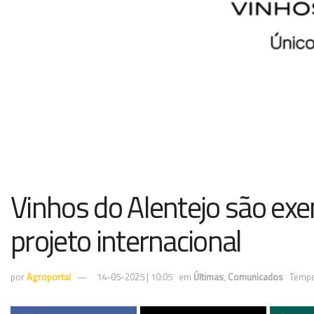
Vinhos do Alentejo são ex
projeto internacional
por
Agroportal
14-05-2025 | 10:05
em
Últimas
,
Comunicados
Tempo