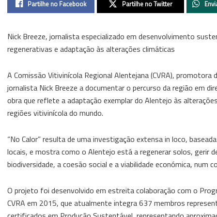
Partilhe no Facebook
Partilhe no Twitter
Envi
Nick Breeze, jornalista especializado em desenvolvimento suste
regenerativas e adaptação às alterações climáticas
A Comissão Vitivinícola Regional Alentejana (CVRA), promotora 
jornalista Nick Breeze a documentar o percurso da região em dir
obra que reflete a adaptação exemplar do Alentejo às alteraçõe
regiões vitivinícola do mundo.
“No Calor” resulta de uma investigação extensa in loco, baseada 
locais, e mostra como o Alentejo está a regenerar solos, gerir 
biodiversidade, a coesão social e a viabilidade económica, num c
O projeto foi desenvolvido em estreita colaboração com o Progra
CVRA em 2015, que atualmente integra 637 membros representa
certificados em Produção Sustentável, representando aproxima