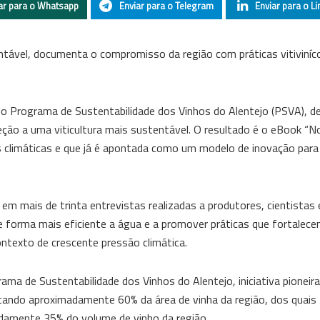
ar para o Whatsapp
Enviar para o Telegram
Enviar para o Li
ntável, documenta o compromisso da região com práticas vitiviníc
do Programa de Sustentabilidade dos Vinhos do Alentejo (PSVA), d
eção a uma viticultura mais sustentável. O resultado é o eBook “No
s climáticas e que já é apontada como um modelo de inovação para
em mais de trinta entrevistas realizadas a produtores, cientistas e
de forma mais eficiente a água e a promover práticas que fortalece
ontexto de crescente pressão climática.
ma de Sustentabilidade dos Vinhos do Alentejo, iniciativa pioneira
ndo aproximadamente 60% da área de vinha da região, dos quais
damente 35% do volume de vinho da região.